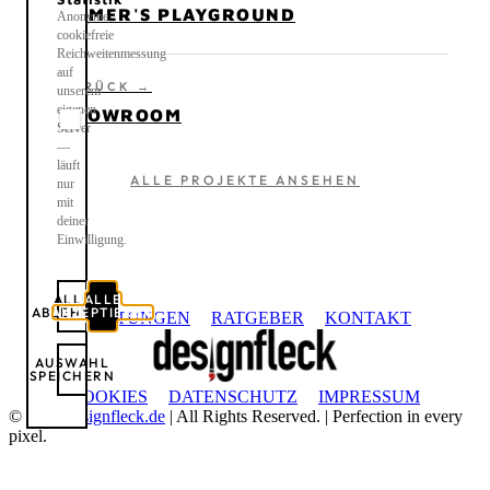
GAMER'S PLAYGROUND
Anonyme,
cookiefreie
Reichweitenmessung
auf
ZURÜCK →
unserem
eigenen
SHOWROOM
Server
—
läuft
ALLE PROJEKTE ANSEHEN
nur
mit
deiner
Einwilligung.
ALLE
ALLE
ABLEHNEN
AKZEPTIEREN
LEISTUNGEN
RATGEBER
KONTAKT
AUSWAHL
SPEICHERN
COOKIES
DATENSCHUTZ
IMPRESSUM
©
2026
designfleck.de
| All Rights Reserved. | Perfection in every
pixel.