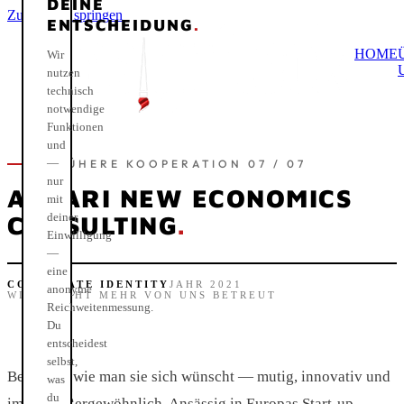
DEINE
Zum Inhalt springen
ENTSCHEIDUNG
.
HOME
Wir
nutzen
technisch
notwendige
Funktionen
und
—
FRÜHERE KOOPERATION 07 / 07
nur
ANSARI NEW ECONOMICS
mit
deiner
CONSULTING
.
Einwilligung
—
eine
CORPORATE IDENTITY
JAHR 2021
anonyme
WIRD NICHT MEHR VON UNS BETREUT
Reichweitenmessung.
Du
entscheidest
selbst,
Beratung, wie man sie sich wünscht — mutig, innovativ und
was
du
immer außergewöhnlich. Ansässig in Europas Start-up-