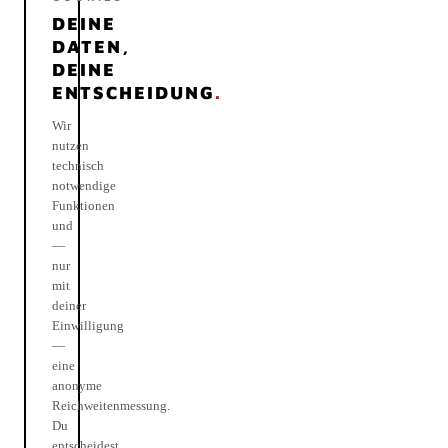
DEINE
DATEN,
DEINE
ENTSCHEIDUNG
.
Wir
nutzen
technisch
notwendige
Funktionen
und
—
nur
mit
deiner
Einwilligung
—
eine
anonyme
Reichweitenmessung.
Du
entscheidest